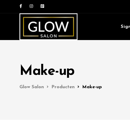
Sig
Make-up
Glow Salon
Producten
Make-up