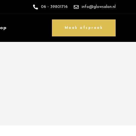
06 - 39801716
info@glowsalon.nl
 op
Maak afspraak