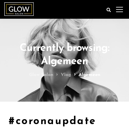
Currently browsing:
Algemeen
Glow Salon
Vlog
Algemeen
#coronaupdate